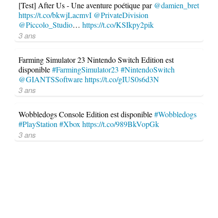
[Test] After Us - Une aventure poétique par
@damien_bret
https://t.co/bkwjLacmvI
@PrivateDivision
@Piccolo_Studio
…
https://t.co/KSIkpy2pik
3 ans
Farming Simulator 23 Nintendo Switch Edition est
disponible
#FarmingSimulator23
#NintendoSwitch
@GIANTSSoftware
https://t.co/gIUS0s6d3N
3 ans
Wobbledogs Console Edition est disponible
#Wobbledogs
#PlayStation
#Xbox
https://t.co/989BkVopGk
3 ans