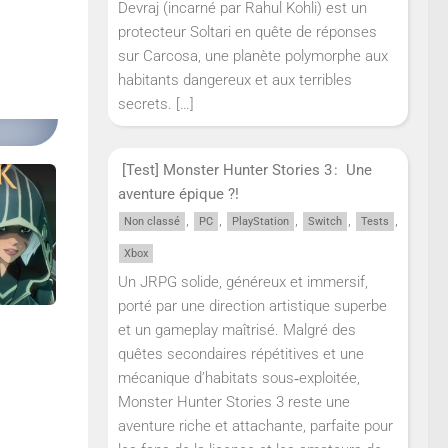
Devraj (incarné par Rahul Kohli) est un
protecteur Soltari en quête de réponses
sur Carcosa, une planète polymorphe aux
habitants dangereux et aux terribles
secrets.
[…]
[Test] Monster Hunter Stories 3 : Une
aventure épique ?!
,
,
,
,
,
Non classé
PC
PlayStation
Switch
Tests
Xbox
Un JRPG solide, généreux et immersif,
porté par une direction artistique superbe
et un gameplay maîtrisé. Malgré des
quêtes secondaires répétitives et une
mécanique d’habitats sous‑exploitée,
Monster Hunter Stories 3 reste une
aventure riche et attachante, parfaite pour