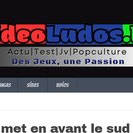
angas
Séries
Vidéos
 met en avant le sud