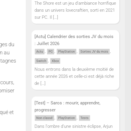
The Shore est un jeu d’ambiance horrifique
dans un univers lovecraftien, sorti en 2021
sur PC. Il
[…]
[Actu] Calendrier des sorties JV du mois
: Juillet 2026
ages du
,
,
,
,
on au
Actu
PC
PlayStation
Sorties JV du mois
ntagnes
,
Switch
Xbox
Nous entrons dans la deuxième moitié de
cette année 2026 et celle-ci est déjà riche
rcours,
de
[…]
tomiser
[Test] – Saros : mourir, apprendre,
progresser
qué et
,
,
Non classé
PlayStation
Tests
Dans l'ombre d'une sinistre éclipse, Arjun