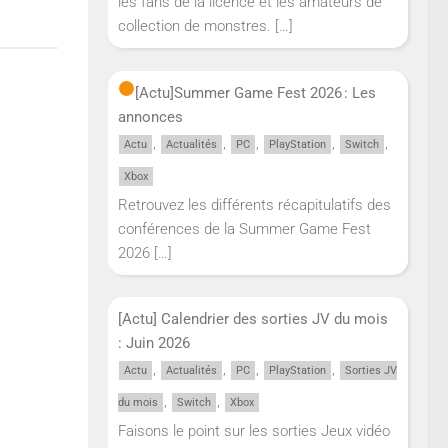
les fans de la licence et les amateurs de
collection de monstres.
[…]
[Actu]
Summer Game Fest 2026 : Les
annonces
,
,
,
,
,
Actu
Actualités
PC
PlayStation
Switch
Xbox
Retrouvez les différents récapitulatifs des
conférences de la Summer Game Fest
2026
[…]
[Actu] Calendrier des sorties JV du mois
: Juin 2026
,
,
,
,
Actu
Actualités
PC
PlayStation
Sorties JV
,
,
du mois
Switch
Xbox
Faisons le point sur les sorties Jeux vidéo