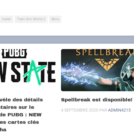
trailer
Train Sim World 2
Xbox
vèle des détails
Spellbreak est disponible!
aires sur le
4 SEPTEMBRE 2020
PAR
ADMIN4213
de PUBG : NEW
es cartes clés
pha