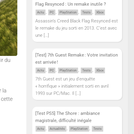
Flag Resynced : Un remake inutile ?
,
,
,
,
Actu
PC
PlayStation
Tests
Xbox
Assassin’s Creed Black Flag Resynced est
le remake du jeu sorti en 2013. C’est avec
une
[…]
[Test] 7th Guest Remake : Votre invitation
ir du
est arrivée !
,
,
,
,
Actu
PC
PlayStation
Tests
Xbox
7th Guest est un jeu d’enquête
« horrifique » initialement sorti en avril
 la
1993 sur PC/Mac. Il
[…]
 cette
[Test PS5] The Shore : ambiance
magistrale, difficulté inégale
,
,
,
Actu
Actualités
PlayStation
Tests