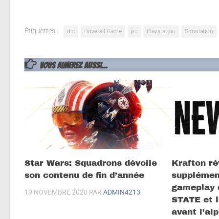
Étiquettes :
dlc
Dovetail Game
pc
Playstation
Simulation
VOUS AIMEREZ AUSSI...
Star Wars: Squadrons dévoile
Krafton ré
son contenu de fin d’année
supplément
gameplay 
19 NOVEMBRE 2020
PAR
ADMIN4213
STATE et l
avant l’al