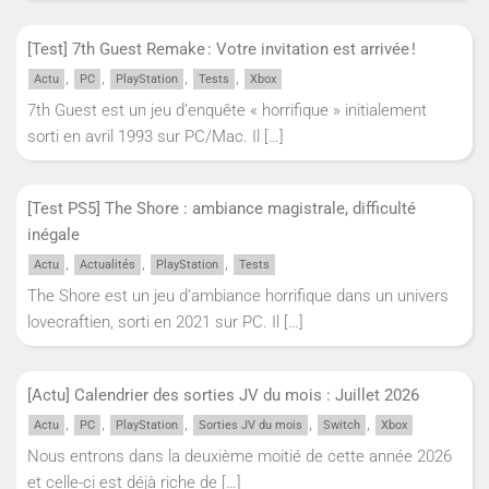
[Test] 7th Guest Remake : Votre invitation est arrivée !
,
,
,
,
Actu
PC
PlayStation
Tests
Xbox
7th Guest est un jeu d’enquête « horrifique » initialement
sorti en avril 1993 sur PC/Mac. Il
[…]
[Test PS5] The Shore : ambiance magistrale, difficulté
inégale
,
,
,
Actu
Actualités
PlayStation
Tests
The Shore est un jeu d’ambiance horrifique dans un univers
lovecraftien, sorti en 2021 sur PC. Il
[…]
[Actu] Calendrier des sorties JV du mois : Juillet 2026
,
,
,
,
,
Actu
PC
PlayStation
Sorties JV du mois
Switch
Xbox
Nous entrons dans la deuxième moitié de cette année 2026
et celle-ci est déjà riche de
[…]