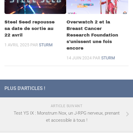
Steel Seed repousse
Overwatch 2 et la
sa date de sortie au
Breast Cancer
22 avril
Research Foundation
s’unissent une fois
1 AVRIL 2025
PAR
STURM
encore
14 JUIN 2024
PAR
STURM
PLUS D'ARTICLES !
ARTICLE SUIVANT
Test YS IX : Monstrum Nox, un J-RPG nerveux, prenant
et accessible à tous !