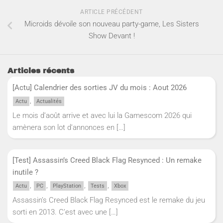
ARTICLE PRÉCÉDENT
Microids dévoile son nouveau party-game, Les Sisters
Show Devant !
Articles récents
[Actu] Calendrier des sorties JV du mois : Aout 2026
,
Actu
Actualités
Le mois d’août arrive et avec lui la Gamescom 2026 qui
amènera son lot d’annonces en
[…]
[Test] Assassin’s Creed Black Flag Resynced : Un remake
inutile ?
,
,
,
,
Actu
PC
PlayStation
Tests
Xbox
Assassin’s Creed Black Flag Resynced est le remake du jeu
sorti en 2013. C’est avec une
[…]