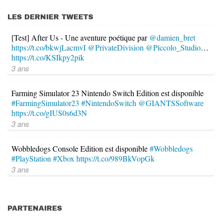
LES DERNIER TWEETS
[Test] After Us - Une aventure poétique par
@damien_bret
https://t.co/bkwjLacmvI
@PrivateDivision
@Piccolo_Studio
…
https://t.co/KSIkpy2pik
3 ans
Farming Simulator 23 Nintendo Switch Edition est disponible
#FarmingSimulator23
#NintendoSwitch
@GIANTSSoftware
https://t.co/gIUS0s6d3N
3 ans
Wobbledogs Console Edition est disponible
#Wobbledogs
#PlayStation
#Xbox
https://t.co/989BkVopGk
3 ans
PARTENAIRES