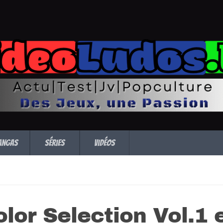
angas
Séries
Vidéos
or Selection Vol.1 