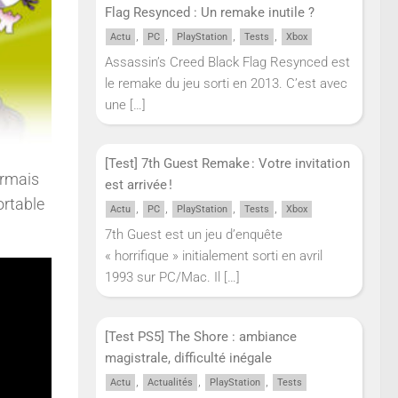
Flag Resynced : Un remake inutile ?
,
,
,
,
Actu
PC
PlayStation
Tests
Xbox
Assassin’s Creed Black Flag Resynced est
le remake du jeu sorti en 2013. C’est avec
une
[…]
[Test] 7th Guest Remake : Votre invitation
rmais
est arrivée !
ortable
,
,
,
,
Actu
PC
PlayStation
Tests
Xbox
7th Guest est un jeu d’enquête
« horrifique » initialement sorti en avril
1993 sur PC/Mac. Il
[…]
[Test PS5] The Shore : ambiance
magistrale, difficulté inégale
,
,
,
Actu
Actualités
PlayStation
Tests