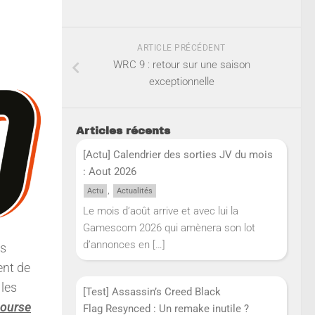
ARTICLE PRÉCÉDENT
WRC 9 : retour sur une saison
exceptionnelle
Articles récents
[Actu] Calendrier des sorties JV du mois
: Aout 2026
,
Actu
Actualités
Le mois d’août arrive et avec lui la
Gamescom 2026 qui amènera son lot
d’annonces en
[…]
ès
tent de
 les
[Test] Assassin’s Creed Black
course
Flag Resynced : Un remake inutile ?