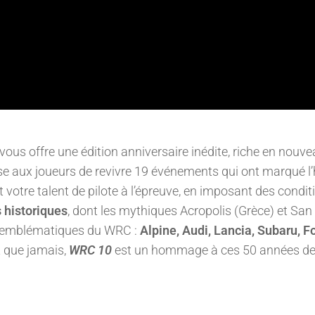
vous offre une édition anniversaire inédite, riche en nouv
e aux joueurs de revivre 19 événements qui ont marqué l’h
votre talent de pilote à l’épreuve, en imposant des condit
s historiques
, dont les mythiques Acropolis (Grèce) et Sa
nde emblématiques du WRC :
Alpine, Audi, Lancia, Subaru, Fo
 que jamais,
WRC 10
est un hommage à ces 50 années de 