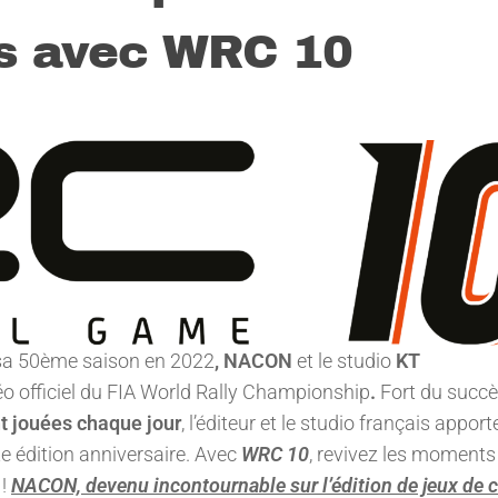
s avec WRC 10
sa 50ème saison en 2022
, NACON
et le studio
KT
déo officiel du FIA World Rally Championship
.
Fort du succ
t jouées chaque jour
, l’éditeur et le studio français appor
 édition anniversaire. Avec
WRC 10
, revivez les moments
 !
NACON, devenu incontournable sur l’édition de jeux de 