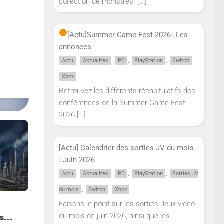
collection de monstres.
[…]
[Actu]
Summer Game Fest 2026 : Les
annonces
,
,
,
,
,
Actu
Actualités
PC
PlayStation
Switch
Xbox
Retrouvez les différents récapitulatifs des
conférences de la Summer Game Fest
2026
[…]
[Actu] Calendrier des sorties JV du mois
: Juin 2026
,
,
,
,
Actu
Actualités
PC
PlayStation
Sorties JV
,
,
du mois
Switch
Xbox
Faisons le point sur les sorties Jeux vidéo
du mois de juin 2026, ainsi que les
ps…