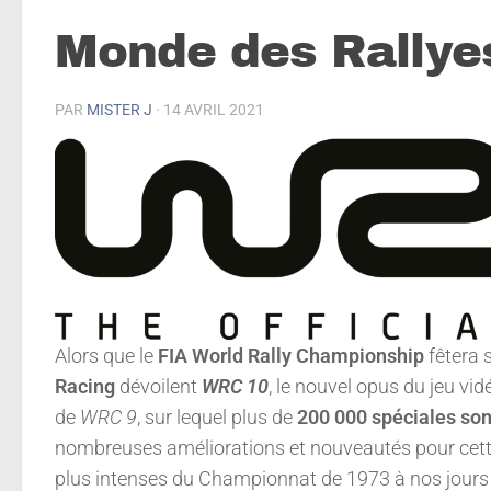
Monde des Rallye
PAR
MISTER J
·
14 AVRIL 2021
Alors que le
FIA World Rally Championship
fêtera 
Racing
dévoilent
WRC 10
, le nouvel opus du jeu vi
de
WRC 9
, sur lequel plus de
200 000 spéciales son
nombreuses améliorations et nouveautés pour cette
plus intenses du Championnat de 1973 à nos jours