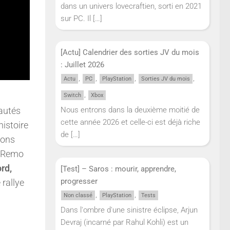
dans un univers lovecraftien, sorti en 2021
sur PC. Il
[…]
[Actu] Calendrier des sorties JV du mois
: Juillet 2026
,
,
,
,
Actu
PC
PlayStation
Sorties JV du mois
,
Switch
Xbox
eautés
Nous entrons dans la deuxième moitié de
cette année 2026 et celle-ci est déjà riche
istoire
de
[…]
ions
n Remo
rd,
[Test] – Saros : mourir, apprendre,
progresser
rallye
,
,
Non classé
PlayStation
Tests
Dans l'ombre d'une sinistre éclipse, Arjun
Devraj (incarné par Rahul Kohli) est un