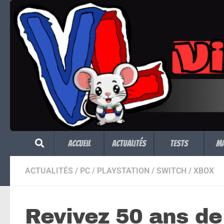
Skip to content
Accueil
Actualités
Tests
M
ACTUALITÉS
/
PC
/
PLAYSTATION
/
SWITCH
/
XBOX
Revivez 50 ans d