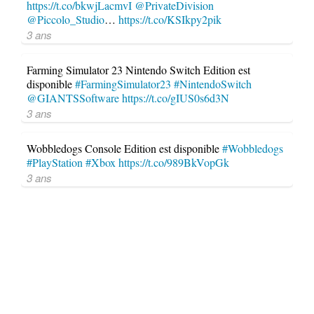
https://t.co/bkwjLacmvI
@PrivateDivision
@Piccolo_Studio
…
https://t.co/KSIkpy2pik
3 ans
Farming Simulator 23 Nintendo Switch Edition est
disponible
#FarmingSimulator23
#NintendoSwitch
@GIANTSSoftware
https://t.co/gIUS0s6d3N
3 ans
Wobbledogs Console Edition est disponible
#Wobbledogs
#PlayStation
#Xbox
https://t.co/989BkVopGk
3 ans