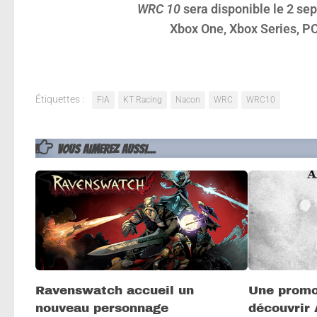
WRC 10
sera disponible le 2 se
Xbox One, Xbox Series, PC
Étiquettes :
FIA
KT Racing
Nacon
WRC
WRC10
VOUS AIMEREZ AUSSI...
Ravenswatch accueil un
Une promo
nouveau personnage
découvrir 