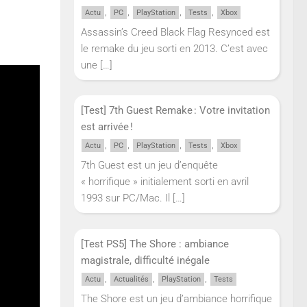
,
,
,
,
Actu
PC
PlayStation
Tests
Xbox
Assassin’s Creed Black Flag Resynced est
le remake du jeu sorti en 2013. C’est avec
une
[…]
[Test] 7th Guest Remake : Votre invitation
est arrivée !
,
,
,
,
Actu
PC
PlayStation
Tests
Xbox
7th Guest est un jeu d’enquête
« horrifique » initialement sorti en avril
1993 sur PC/Mac. Il
[…]
[Test PS5] The Shore : ambiance
magistrale, difficulté inégale
,
,
,
Actu
Actualités
PlayStation
Tests
The Shore est un jeu d’ambiance horrifique