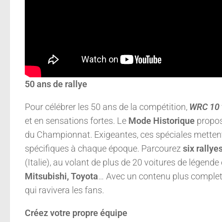
50 ans de rallye
Pour célébrer les 50 ans de la compétition,
WRC 10
et en sensations fortes. Le
Mode Historique
propos
du Championnat. Exigeantes, ces spéciales mettent 
spécifiques à chaque époque. Parcourez
six rallye
(Italie), au volant de plus de 20 voitures de lége
Mitsubishi, Toyota
… Avec un contenu plus complet
qui ravivera les fans.
Créez votre propre équipe