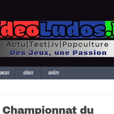
angas
Séries
Vidéos
e Championnat du