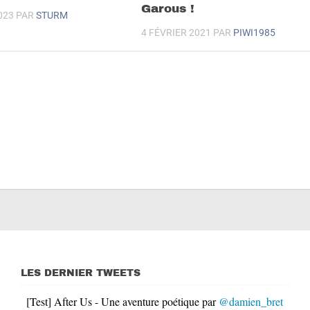
Garous !
023
PAR
STURM
4 FÉVRIER 2021
PAR
PIWI1985
LES DERNIER TWEETS
[Test] After Us - Une aventure poétique par
@damien_bret