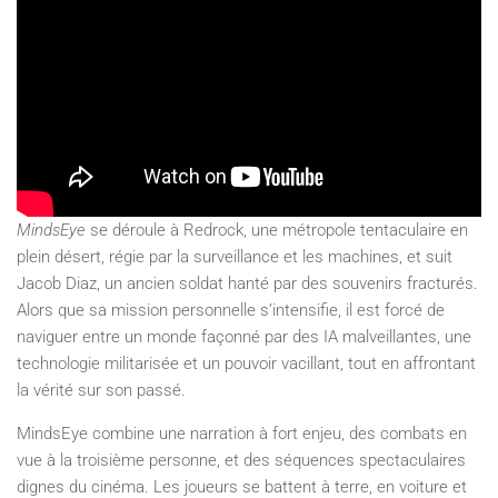
MindsEye
se déroule à Redrock, une métropole tentaculaire en
plein désert, régie par la surveillance et les machines, et suit
Jacob Diaz, un ancien soldat hanté par des souvenirs fracturés.
Alors que sa mission personnelle s’intensifie, il est forcé de
naviguer entre un monde façonné par des IA malveillantes, une
technologie militarisée et un pouvoir vacillant, tout en affrontant
la vérité sur son passé.
MindsEye combine une narration à fort enjeu, des combats en
vue à la troisième personne, et des séquences spectaculaires
dignes du cinéma. Les joueurs se battent à terre, en voiture et