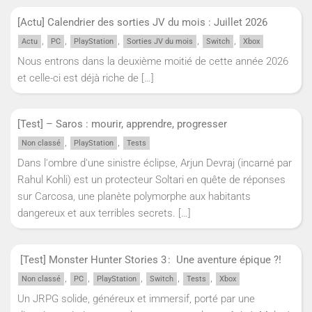
[Actu] Calendrier des sorties JV du mois : Juillet 2026
,
,
,
,
,
Actu
PC
PlayStation
Sorties JV du mois
Switch
Xbox
Nous entrons dans la deuxième moitié de cette année 2026
et celle-ci est déjà riche de
[…]
[Test] – Saros : mourir, apprendre, progresser
,
,
Non classé
PlayStation
Tests
Dans l'ombre d'une sinistre éclipse, Arjun Devraj (incarné par
Rahul Kohli) est un protecteur Soltari en quête de réponses
sur Carcosa, une planète polymorphe aux habitants
dangereux et aux terribles secrets.
[…]
[Test] Monster Hunter Stories 3 : Une aventure épique ?!
,
,
,
,
,
Non classé
PC
PlayStation
Switch
Tests
Xbox
Un JRPG solide, généreux et immersif, porté par une