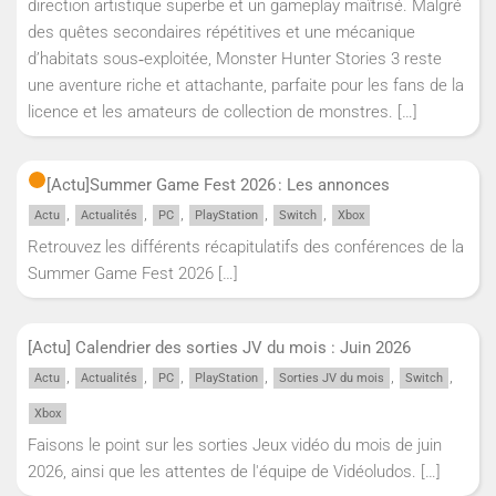
direction artistique superbe et un gameplay maîtrisé. Malgré
des quêtes secondaires répétitives et une mécanique
d’habitats sous‑exploitée, Monster Hunter Stories 3 reste
une aventure riche et attachante, parfaite pour les fans de la
licence et les amateurs de collection de monstres.
[…]
[Actu]
Summer Game Fest 2026 : Les annonces
,
,
,
,
,
Actu
Actualités
PC
PlayStation
Switch
Xbox
Retrouvez les différents récapitulatifs des conférences de la
Summer Game Fest 2026
[…]
[Actu] Calendrier des sorties JV du mois : Juin 2026
,
,
,
,
,
,
Actu
Actualités
PC
PlayStation
Sorties JV du mois
Switch
Xbox
Faisons le point sur les sorties Jeux vidéo du mois de juin
2026, ainsi que les attentes de l'équipe de Vidéoludos.
[…]