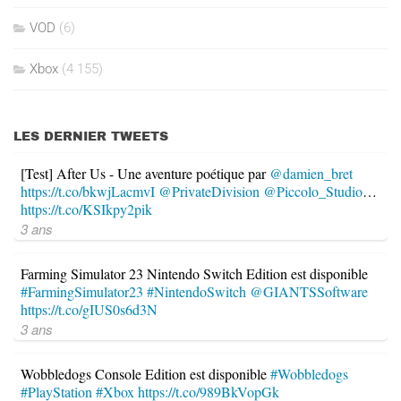
VOD
(6)
Xbox
(4 155)
LES DERNIER TWEETS
[Test] After Us - Une aventure poétique par
@damien_bret
https://t.co/bkwjLacmvI
@PrivateDivision
@Piccolo_Studio
…
https://t.co/KSIkpy2pik
3 ans
Farming Simulator 23 Nintendo Switch Edition est disponible
#FarmingSimulator23
#NintendoSwitch
@GIANTSSoftware
https://t.co/gIUS0s6d3N
3 ans
Wobbledogs Console Edition est disponible
#Wobbledogs
#PlayStation
#Xbox
https://t.co/989BkVopGk