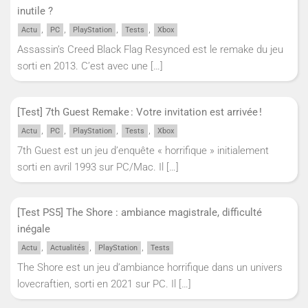
inutile ?
,
,
,
,
Actu
PC
PlayStation
Tests
Xbox
Assassin’s Creed Black Flag Resynced est le remake du jeu
sorti en 2013. C’est avec une
[…]
[Test] 7th Guest Remake : Votre invitation est arrivée !
,
,
,
,
Actu
PC
PlayStation
Tests
Xbox
7th Guest est un jeu d’enquête « horrifique » initialement
sorti en avril 1993 sur PC/Mac. Il
[…]
[Test PS5] The Shore : ambiance magistrale, difficulté
inégale
,
,
,
Actu
Actualités
PlayStation
Tests
The Shore est un jeu d’ambiance horrifique dans un univers
lovecraftien, sorti en 2021 sur PC. Il
[…]