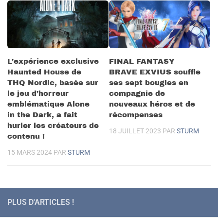
L’expérience exclusive
FINAL FANTASY
Haunted House de
BRAVE EXVIUS souffle
THQ Nordic, basée sur
ses sept bougies en
le jeu d’horreur
compagnie de
emblématique Alone
nouveaux héros et de
in the Dark, a fait
récompenses
hurler les créateurs de
18 JUILLET 2023
PAR
STURM
contenu !
15 MARS 2024
PAR
STURM
PLUS D'ARTICLES !