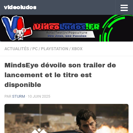
videoludos
Skip to content
ACTUALITÉS
/
PC
/
PLAYSTATION
/
XBOX
MindsEye dévoile son trailer de
lancement et le titre est
disponible
PAR
STURM
·
10 JUIN 2025