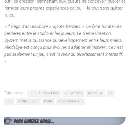
outil de création, permettant aux joueurs de concevoir, publier et
remixer leurs propres expériences de jeu — le tout sans quitter
le jeu.
« Il s’agit d’accessibilité », ajoute Benzies. « De faire tomber les
barrières entre le studio et les joueurs. Le Game Creation
System met la puissance du développement entre leurs mains.
MindsEye est conçu pour évoluer, s’adapter et inspirer ; ce n’est
pas seulement un jeu, c’est l’avenir du divertissement interactif.
»
Étiquettes :
Build A Rocket Boy
IOI PArtners
MindsEye
pc
PS5
sortie du jour
trailer
Xbox Series X/S
VOUS AIMEREZ AUSSI...