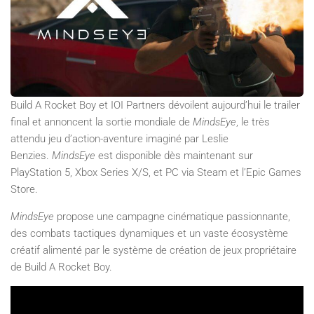
Build A Rocket Boy et IOI Partners dévoilent aujourd’hui le trailer
final et annoncent la sortie mondiale de
MindsEye
, le très
attendu jeu d’action-aventure imaginé par Leslie
Benzies.
MindsEye
est disponible dès maintenant sur
PlayStation 5, Xbox Series X/S, et PC via Steam et l’Epic Games
Store.
MindsEye
propose une campagne cinématique passionnante,
des combats tactiques dynamiques et un vaste écosystème
créatif alimenté par le système de création de jeux propriétaire
de Build A Rocket Boy.