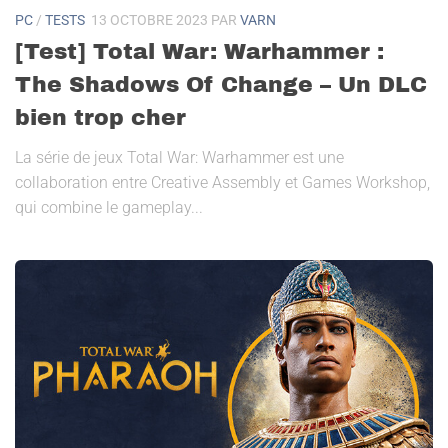
PC
/
TESTS
13 OCTOBRE 2023
PAR
VARN
[Test] Total War: Warhammer :
The Shadows Of Change – Un DLC
bien trop cher
La série de jeux Total War: Warhammer est une
collaboration entre Creative Assembly et Games Workshop,
qui combine le gameplay...