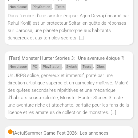
,
,
Non classé
PlayStation
Tests
Dans l'ombre d'une sinistre éclipse, Arjun Devraj (incarné par
Rahul Kohli) est un protecteur Soltari en quête de réponses
sur Carcosa, une planète polymorphe aux habitants
dangereux et aux terribles secrets.
[…]
[Test] Monster Hunter Stories 3 : Une aventure épique ?!
,
,
,
,
,
Non classé
PC
PlayStation
Switch
Tests
Xbox
Un JRPG solide, généreux et immersif, porté par une
direction artistique superbe et un gameplay maîtrisé. Malgré
des quêtes secondaires répétitives et une mécanique
d’habitats sous‑exploitée, Monster Hunter Stories 3 reste
une aventure riche et attachante, parfaite pour les fans de la
licence et les amateurs de collection de monstres.
[…]
[Actu]
Summer Game Fest 2026 : Les annonces