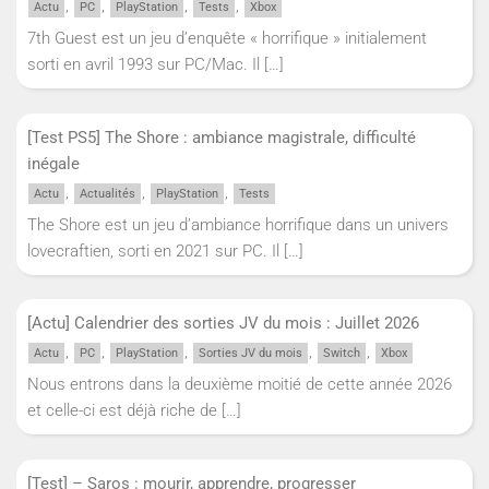
,
,
,
,
Actu
PC
PlayStation
Tests
Xbox
7th Guest est un jeu d’enquête « horrifique » initialement
sorti en avril 1993 sur PC/Mac. Il
[…]
[Test PS5] The Shore : ambiance magistrale, difficulté
inégale
,
,
,
Actu
Actualités
PlayStation
Tests
The Shore est un jeu d’ambiance horrifique dans un univers
lovecraftien, sorti en 2021 sur PC. Il
[…]
[Actu] Calendrier des sorties JV du mois : Juillet 2026
,
,
,
,
,
Actu
PC
PlayStation
Sorties JV du mois
Switch
Xbox
Nous entrons dans la deuxième moitié de cette année 2026
et celle-ci est déjà riche de
[…]
[Test] – Saros : mourir, apprendre, progresser