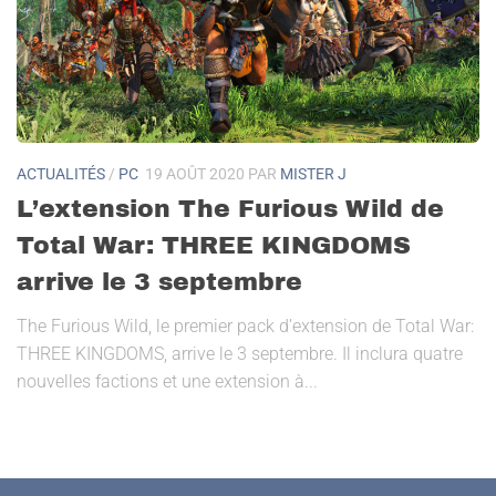
ACTUALITÉS
/
PC
19 AOÛT 2020
PAR
MISTER J
L’extension The Furious Wild de
Total War: THREE KINGDOMS
arrive le 3 septembre
The Furious Wild, le premier pack d’extension de Total War:
THREE KINGDOMS, arrive le 3 septembre. Il inclura quatre
nouvelles factions et une extension à...