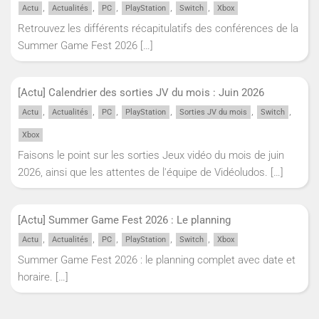
,
,
,
,
,
Actu
Actualités
PC
PlayStation
Switch
Xbox
Retrouvez les différents récapitulatifs des conférences de la
Summer Game Fest 2026
[…]
[Actu] Calendrier des sorties JV du mois : Juin 2026
,
,
,
,
,
,
Actu
Actualités
PC
PlayStation
Sorties JV du mois
Switch
Xbox
Faisons le point sur les sorties Jeux vidéo du mois de juin
2026, ainsi que les attentes de l'équipe de Vidéoludos.
[…]
[Actu] Summer Game Fest 2026 : Le planning
,
,
,
,
,
Actu
Actualités
PC
PlayStation
Switch
Xbox
Summer Game Fest 2026 : le planning complet avec date et
horaire.
[…]