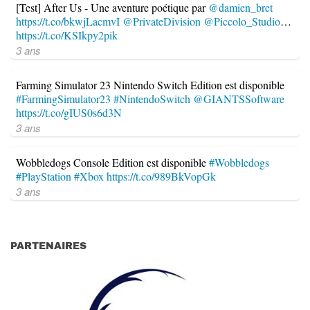
[Test] After Us - Une aventure poétique par
@damien_bret
https://t.co/bkwjLacmvI
@PrivateDivision
@Piccolo_Studio
…
https://t.co/KSIkpy2pik
3 ans
Farming Simulator 23 Nintendo Switch Edition est disponible
#FarmingSimulator23
#NintendoSwitch
@GIANTSSoftware
https://t.co/gIUS0s6d3N
3 ans
Wobbledogs Console Edition est disponible
#Wobbledogs
#PlayStation
#Xbox
https://t.co/989BkVopGk
3 ans
PARTENAIRES