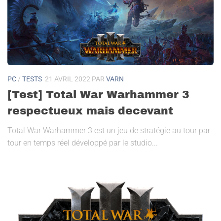
PC
/
TESTS
21 AVRIL 2022
PAR
VARN
[Test] Total War Warhammer 3
respectueux mais decevant
Total War Warhammer 3 est un jeu de stratégie au tour par
tour en temps réel développé par le studio...