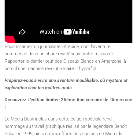
Vous incarnez un journaliste intrépide, dont l’aventure
commence dans un phare mystérieux. Votre mission ?
Rapporter le dernier œuf des Oiseaux Blancs en Amerzone, à
bord d’une machine révolutionnaire : l’hydraflot.
Préparez-vous à vivre une aventure inoubliable, où mystère et
exploration sont les maîtres mots.
Découvrez L’édition limitée 25ème Anniversaire de l’Amerzone
:
Le Media Book inclus dans cette édition spéciale rend
hommage au travail graphique réalisé par le légendaire Benoît
Sokal en 1999, ainsi qu’aux efforts des équipes de Microids