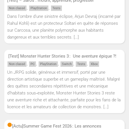
[Test] – Saros : mourir, apprendre, progresser
,
,
Non classé
PlayStation
Tests
Dans l'ombre d'une sinistre éclipse, Arjun Devraj (incarné par
Rahul Kohli) est un protecteur Soltari en quête de réponses
sur Carcosa, une planète polymorphe aux habitants
dangereux et aux terribles secrets.
[…]
[Test] Monster Hunter Stories 3 : Une aventure épique ?!
,
,
,
,
,
Non classé
PC
PlayStation
Switch
Tests
Xbox
Un JRPG solide, généreux et immersif, porté par une
direction artistique superbe et un gameplay maîtrisé. Malgré
des quêtes secondaires répétitives et une mécanique
d’habitats sous‑exploitée, Monster Hunter Stories 3 reste
une aventure riche et attachante, parfaite pour les fans de la
licence et les amateurs de collection de monstres.
[…]
[Actu]
Summer Game Fest 2026 : Les annonces