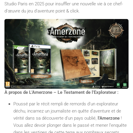
Studio Paris en 2025 pour insuffler une nouvelle vie à ce chef-
d’œuvre du jeu d’aventure point & click.
À propos de L’Amerzone – Le Testament de l’Explorateur :
Poussé par le récit rempli de remords d’un explorateur
déchu, incarnez un journaliste en quête d’aventure et de
vérité dans sa découverte d’un pays oublié,
l’Amerzone
!
Vous allez devoir plonger dans le passé et mener l’enquête
dans les vestiges de cette terre aux nombreux secrets.