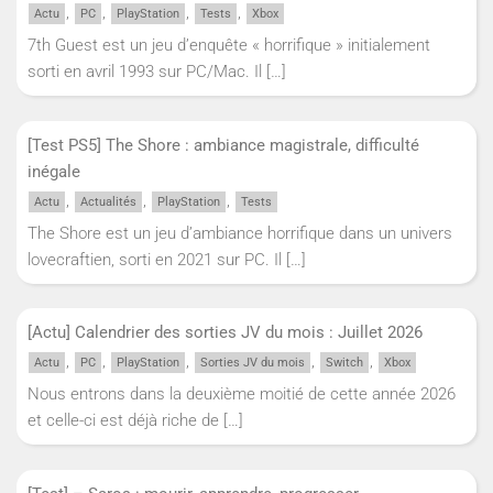
,
,
,
,
Actu
PC
PlayStation
Tests
Xbox
7th Guest est un jeu d’enquête « horrifique » initialement
sorti en avril 1993 sur PC/Mac. Il
[…]
[Test PS5] The Shore : ambiance magistrale, difficulté
inégale
,
,
,
Actu
Actualités
PlayStation
Tests
The Shore est un jeu d’ambiance horrifique dans un univers
lovecraftien, sorti en 2021 sur PC. Il
[…]
[Actu] Calendrier des sorties JV du mois : Juillet 2026
,
,
,
,
,
Actu
PC
PlayStation
Sorties JV du mois
Switch
Xbox
Nous entrons dans la deuxième moitié de cette année 2026
et celle-ci est déjà riche de
[…]