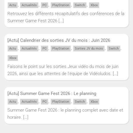
,
,
,
,
,
Actu
Actualités
PC
PlayStation
Switch
Xbox
Retrouvez les différents récapitulatifs des conférences de la
Summer Game Fest 2026
[…]
[Actu] Calendrier des sorties JV du mois : Juin 2026
,
,
,
,
,
,
Actu
Actualités
PC
PlayStation
Sorties JV du mois
Switch
Xbox
Faisons le point sur les sorties Jeux vidéo du mois de juin
2026, ainsi que les attentes de l'équipe de Vidéoludos.
[…]
[Actu] Summer Game Fest 2026 : Le planning
,
,
,
,
,
Actu
Actualités
PC
PlayStation
Switch
Xbox
Summer Game Fest 2026 : le planning complet avec date et
horaire.
[…]