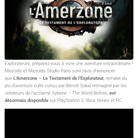
Explorateurs, préparez-vous à vivre une aventure extraordinaire !
Microids et Microids Studio Paris sont ravis d’annoncer
que
L’Amerzone – Le Testament de l’Explorateur,
remake du
jeu d’aventure culte conçu par Benoît Sokal réimaginé par les
créateurs de l’acclamé
Syberia – The World Before
, est
désormais disponible
sur PlayStation 5, Xbox Series et PC.