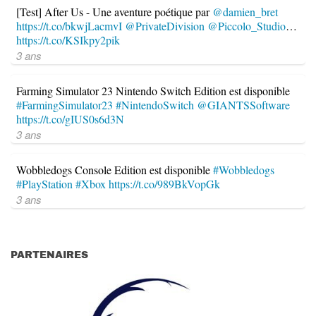
[Test] After Us - Une aventure poétique par
@damien_bret
https://t.co/bkwjLacmvI
@PrivateDivision
@Piccolo_Studio
…
https://t.co/KSIkpy2pik
3 ans
Farming Simulator 23 Nintendo Switch Edition est disponible
#FarmingSimulator23
#NintendoSwitch
@GIANTSSoftware
https://t.co/gIUS0s6d3N
3 ans
Wobbledogs Console Edition est disponible
#Wobbledogs
#PlayStation
#Xbox
https://t.co/989BkVopGk
3 ans
PARTENAIRES