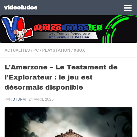
videoludos
Skip to content
ACTUALITÉS
/
PC
/
PLAYSTATION
/
XBOX
L’Amerzone – Le Testament de
l’Explorateur : le jeu est
désormais disponible
PAR
STURM
·
24 AVRIL 2025