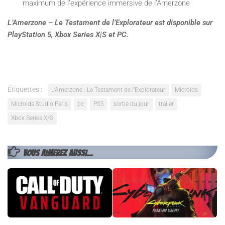
maximum de l’expérience immersive de l’Amerzone
L’Amerzone – Le Testament de l’Explorateur est disponible sur
PlayStation 5, Xbox Series X|S et PC.
Étiquettes :
L'Amerzone : Le Testament de l'Explorateur
Microids
Microids Studio Paris
pc
PS5
sortie du jour
trailer
Xbox Series X/S
VOUS AIMEREZ AUSSI...